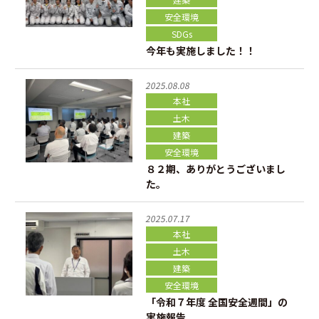
安全環境
SDGs
今年も実施しました！！
2025.08.08
本社
土木
建築
安全環境
８２期、ありがとうございまし
た。
2025.07.17
本社
土木
建築
安全環境
「令和７年度 全国安全週間」の
実施報告