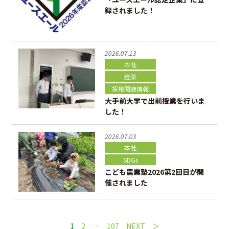
録されました！
2026.07.13
本社
建築
採用関連情報
大手前大学で出前授業を行いま
した！
2026.07.03
本社
SDGs
こども農業塾2026第2回目が開
催されました
1
2
…
107
NEXT