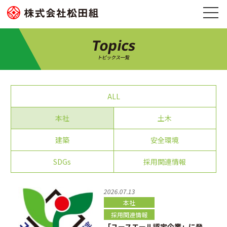
Topics
トピックス一覧
ALL
本社
土木
建築
安全環境
SDGs
採用関連情報
2026.07.13
本社
採用関連情報
「ユースエール認定企業」に登