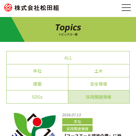
Topics
トピックス一覧
ALL
本社
土木
建築
安全環境
SDGs
採用関連情報
2026.07.13
本社
採用関連情報
「ユースエール認定企業」に登