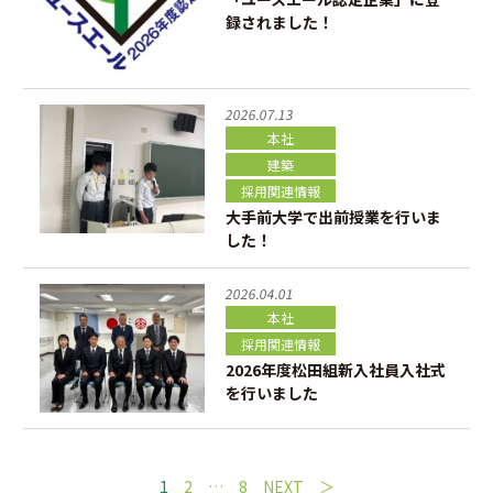
録されました！
2026.07.13
本社
建築
採用関連情報
大手前大学で出前授業を行いま
した！
2026.04.01
本社
採用関連情報
2026年度松田組新入社員入社式
を行いました
1
2
…
8
NEXT