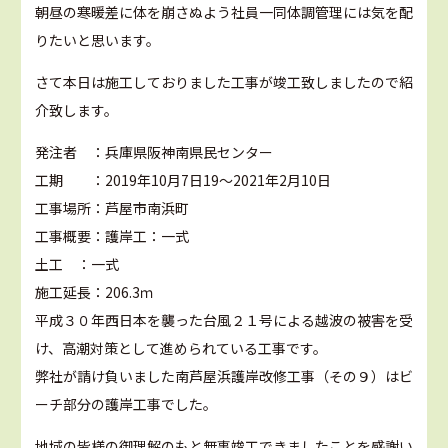
朝昼の寒暖差に体を崩さぬよう社員一同体調管理には気を配
りたいと思います。
さて本日は施工しておりました工事が竣工致しましたので紹
介致します。
発注者 ：兵庫県阪神南県民センター
工期 ：2019年10月7日19～2021年2月10日
工事場所：芦屋市南浜町
工事概要：護岸工：一式
土工 ：一式
施工延長：206.3ｍ
平成３０年西日本を襲った台風２１号による越波の被害を受
け、高潮対策として進められている工事です。
弊社が請け負いました南芦屋浜護岸改修工事（その９）はビ
ーチ部分の護岸工事でした。
地域の皆様の御理解のもと無事竣工できましたことを感謝い