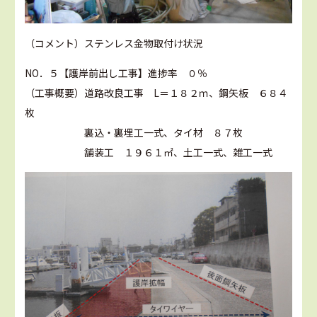
（コメント）ステンレス金物取付け状況
NO．５【護岸前出し工事】進捗率 ０％
（工事概要）道路改良工事 L＝１８２ｍ、鋼矢板 ６８４
枚
裏込・裏埋工一式、タイ材 ８７枚
舗装工 １９６１㎡、土工一式、雑工一式