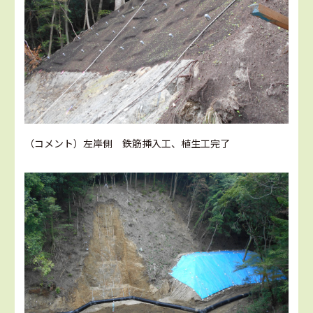
（コメント）左岸側 鉄筋挿入工、植生工完了