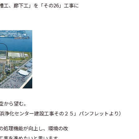
槽工、廊下工」を「その26」工事に
。
空から望む。
園浜浄化センター建設工事その２５」パンフレットより）
の処理機能が向上し、環境の改
工事を進めたいと思います。