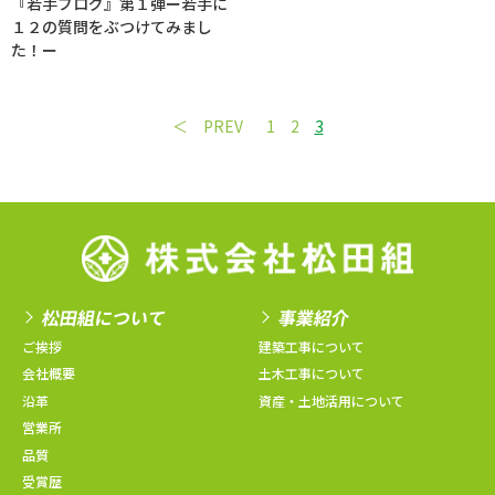
『若手ブログ』第１弾ー若手に
１２の質問をぶつけてみまし
た！ー
PREV
1
2
3
松田組について
事業紹介
ご挨拶
建築工事について
会社概要
土木工事について
沿革
資産・土地活用について
営業所
品質
受賞歴