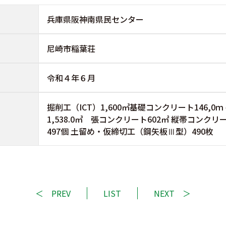
兵庫県阪神南県民センター
尼崎市稲葉荘
令和４年６月
掘削工（ICT）1,600㎥基礎コンクリート146,0
1,538.0㎥ 張コンクリート602㎡ 縦帯コンクリ
497個 土留め・仮締切工（鋼矢板Ⅲ型）490枚
PREV
LIST
NEXT