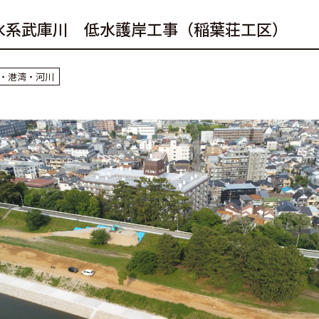
水系武庫川 低水護岸工事（稲葉荘工区）
・港湾・河川