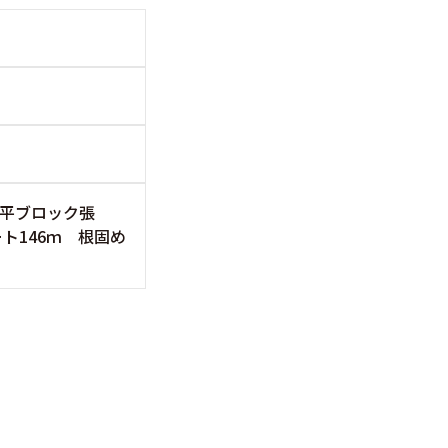
ｍ 平ブロック張
ート146ｍ 根固め