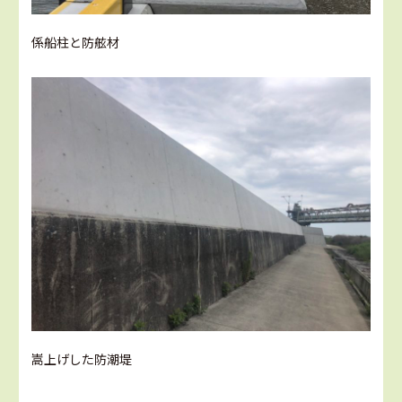
係船柱と防舷材
嵩上げした防潮堤