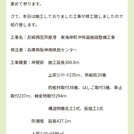
進めて参ります。
さて、本日は施工しておりました工事が竣工致しましたので
紹介致します。
工事名：尼崎西宮芦屋港 東海岸町沖係留施設整備工事
発注者：兵庫県阪神南県民センター
工事概要：岸壁部 施工延長300.0ｍ
上部ｺﾝｸﾘｰﾄ235ｍ、係船柱20基
防舷材取付38基、はしご取付3基、車止
取付237ｍ、縁金物取付294ｍ
構造物撤去工1式、仮設工1式
防潮堤 延長427.1ｍ
上部ｺﾝｸﾘｰﾄ586㎥