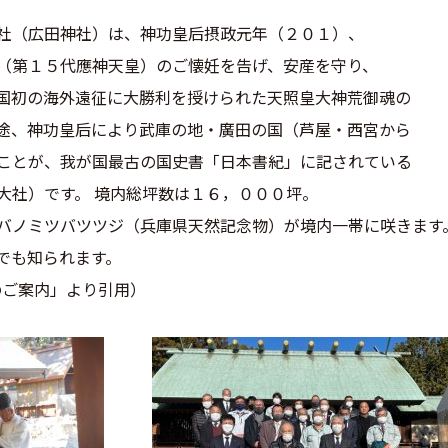
社（広田神社）は、神功皇后摂政元年（２０１）、
（第１５代應神天皇）のご懐妊を告げ、安産を守り、
国初の海外遠征に大勝利を授けられた天照皇大神荒御魂の
途、神功皇后により武庫の地・廣田の国（芦屋・西宮から
ことが、我が国最古の国史書「日本書紀」に記されている
大社）です。 境内総坪数は１６，０００坪。
バノミツバツツジ（兵庫県天然記念物）が境内一帯に咲きます
でも知られます。
のご案内」より引用）