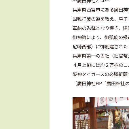
～廣田神社とは～
兵庫県西宮市にある廣田神
国難打破の道を教え、皇子
軍船の先鋒となり導き、建
御神誨により、御凱旋の帰
尼崎西部）に御創建された
兵庫県第一の古社（旧官幣
４月上旬には約２万株のコ
阪神タイガースの必勝祈願
（廣田神社HP「廣田神社