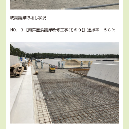
既設護岸取壊し状況
NO．３【南芦屋浜護岸改修工事(その９)】進捗率 ５８％