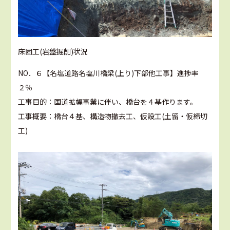
床固工(岩盤掘削)状況
NO．６【名塩道路名塩川橋梁(上り)下部他工事】進捗率
２％
工事目的：国道拡幅事業に伴い、橋台を４基作ります。
工事概要：橋台４基、構造物撤去工、仮設工(土留・仮締切
工)