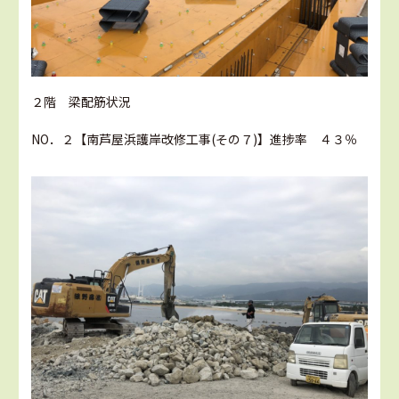
２階 梁配筋状況
NO．２【南芦屋浜護岸改修工事(その７)】進捗率 ４３％