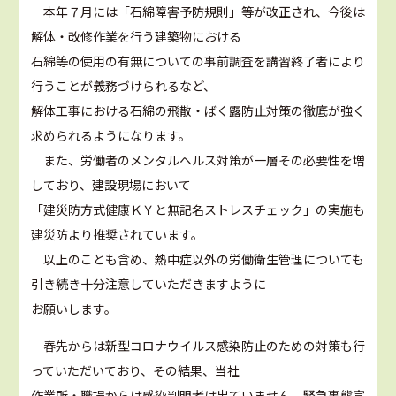
本年７月には「石綿障害予防規則」等が改正され、今後は
解体・改修作業を行う建築物における
石綿等の使用の有無についての事前調査を講習終了者により
行うことが義務づけられるなど、
解体工事における石綿の飛散・ばく露防止対策の徹底が強く
求められるようになります。
また、労働者のメンタルヘルス対策が一層その必要性を増
しており、建設現場において
「建災防方式健康ＫＹと無記名ストレスチェック」の実施も
建災防より推奨されています。
以上のことも含め、熱中症以外の労働衛生管理についても
引き続き十分注意していただきますように
お願いします。
春先からは新型コロナウイルス感染防止のための対策も行
っていただいており、その結果、当社
作業所・職場からは感染判明者は出ていません。緊急事態宣