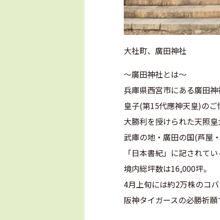
大社町、廣田神社
～廣田神社とは～
兵庫県西宮市にある廣田神社
皇子(第15代應神天皇)
大勝利を授けられた天照皇
武庫の地・廣田の国(芦屋
「日本書紀」に記されてい
境内総坪数は16,000坪。
4月上旬には約2万株のコ
阪神タイガースの必勝祈願
(廣田神社H