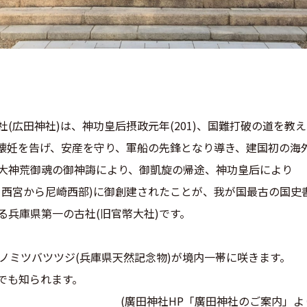
(広田神社)は、神功皇后摂政元年(201)、国難打破の道を教
のご懐妊を告げ、安産を守り、軍船の先鋒となり導き、建国初の海
大神荒御魂の御神誨により、御凱旋の帰途、神功皇后により
・西宮から尼崎西部)に御創建されたことが、我が国最古の国史
る兵庫県第一の古社(旧官幣大社)です。
バノミツバツツジ(兵庫県天然記念物)が境内一帯に咲きます。
でも知られます。
P「廣田神社のご案内」より引