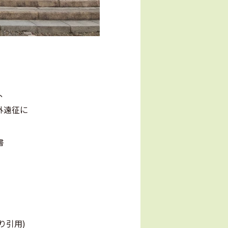
え、
外遠征に
書
用)