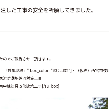
受注した工事の安全を祈願してきました。
たのでご報告させて頂きます。
全祈願祭 「対象現場」” box_color=”#32cd32″]・（仮称）西
尾浜防潮堤越流対策工事
棟建具改修建築工事[/su_box]