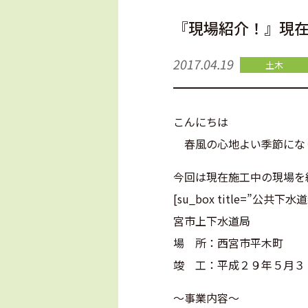
『現場紹介！』現
2017.04.19
土木
こんにちは
春風の心地よい季節にな
今回は現在施工中の現場を
[su_box title=”公共下水
宮市上下水道局
場 所：西宮市平木町
竣 工：平成２９年５月３１日[
～事業内容～