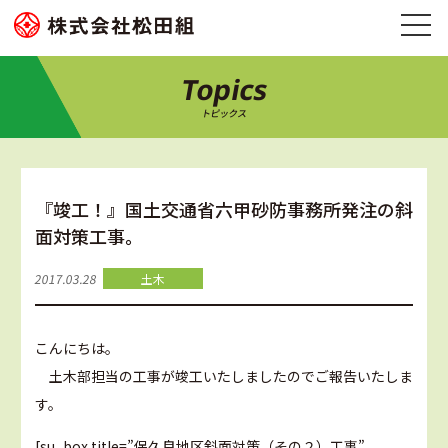
Topics
トピックス
『竣工！』国土交通省六甲砂防事務所発注の斜
面対策工事。
2017.03.28
土木
こんにちは。
土木部担当の工事が竣工いたしましたのでご報告いたしま
す。
[su_box title=”保久良地区斜面対策（その２）工事”