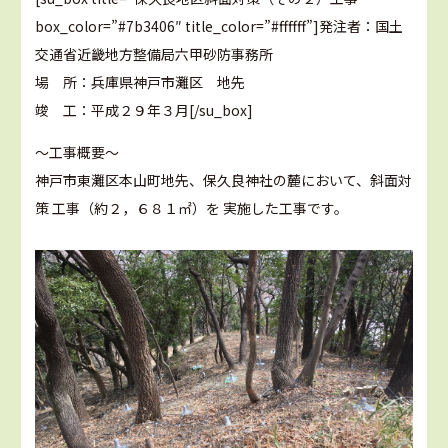
box_color=”#7b3406″ title_color=”#ffffff”]発注者：国土
交通省近畿地方整備局六甲砂防事務所
場 所：兵庫県神戸市灘区 地先
竣 工：平成２９年３月[/su_box]
～工事概要～
神戸市東灘区本山町地先、保久良神社の麓において、斜面対
策 工事（約２，６８１㎡）を 実施した工事です。