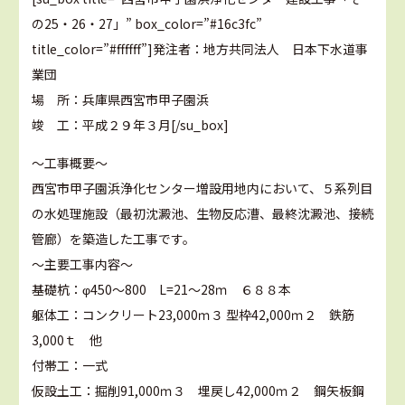
の25・26・27」” box_color=”#16c3fc”
title_color=”#ffffff”]発注者：地方共同法人 日本下水道事
業団
場 所：兵庫県西宮市甲子園浜
竣 工：平成２９年３月[/su_box]
～工事概要～
西宮市甲子園浜浄化センター増設用地内において、５系列目
の水処理施設（最初沈澱池、生物反応漕、最終沈澱池、接続
管廊）を築造した工事です。
～主要工事内容～
基礎杭：φ450～800 L=21～28ｍ ６８８本
躯体工：コンクリート23,000ｍ３ 型枠42,000ｍ２ 鉄筋
3,000ｔ 他
付帯工：一式
仮設土工：掘削91,000ｍ３ 埋戻し42,000ｍ２ 鋼矢板鋼