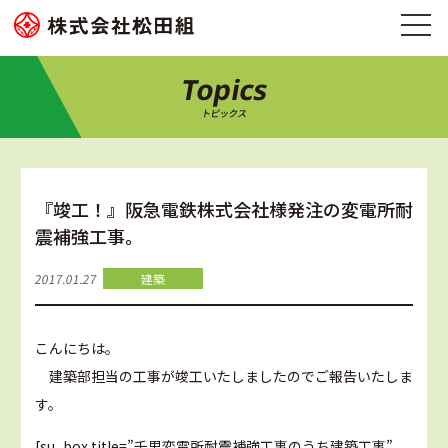
Topics
トピックス
『竣工！』阪急電鉄株式会社様発注の変電所耐
震補強工事。
2017.01.27
建築
こんにちは。
建築部担当の工事が竣工いたしましたのでご報告いたしま
す。
[su_box title=”千里変電所耐震補強工事のうち建築工事”