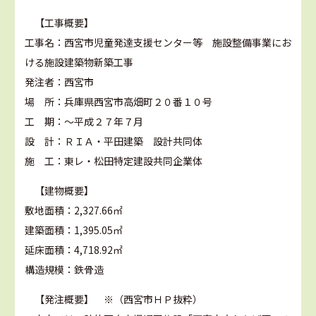
【工事概要】
工事名：西宮市児童発達支援センター等 施設整備事業にお
ける施設建築物新築工事
発注者：西宮市
場 所：兵庫県西宮市高畑町２０番１０号
工 期：～平成２７年７月
設 計：ＲＩＡ・平田建築 設計共同体
施 工：東レ・松田特定建設共同企業体
【建物概要】
敷地面積：2,327.66㎡
建築面積：1,395.05㎡
延床面積：4,718.92㎡
構造規模：鉄骨造
【発注概要】 ※（西宮市ＨＰ抜粋）