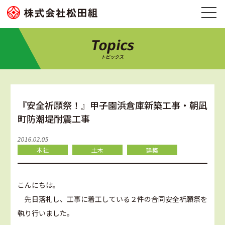
Topics
トピックス
『安全祈願祭！』甲子園浜倉庫新築工事・朝凪
町防潮堤耐震工事
2016.02.05
本社
土木
建築
こんにちは。
先日落札し、工事に着工している２件の合同安全祈願祭を
執り行いました。