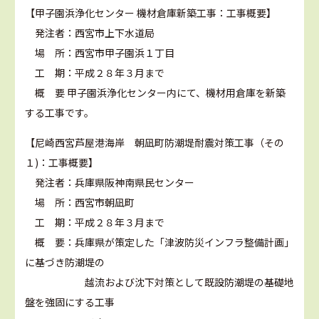
【甲子園浜浄化センター 機材倉庫新築工事：工事概要】
発注者：西宮市上下水道局
場 所：西宮市甲子園浜１丁目
工 期：平成２８年３月まで
概 要 甲子園浜浄化センター内にて、機材用倉庫を新築
する工事です。
【尼崎西宮芦屋港海岸 朝凪町防潮堤耐震対策工事（その
１)：工事概要】
発注者：兵庫県阪神南県民センター
場 所：西宮市朝凪町
工 期：平成２８年３月まで
概 要：兵庫県が策定した「津波防災インフラ整備計画」
に基づき防潮堤の
越流および沈下対策として既設防潮堤の基礎地
盤を強固にする工事