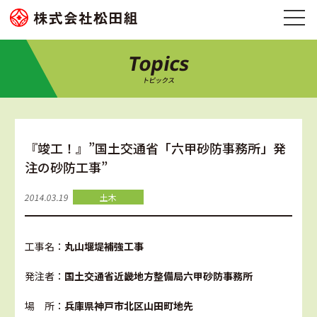
Topics
トピックス
『竣工！』”国土交通省「六甲砂防事務所」発
注の砂防工事”
2014.03.19
土木
工事名：
丸山堰堤補強工事
発注者：
国土交通省近畿地方整備局六甲砂防事務所
場 所：
兵庫県神戸市北区山田町地先