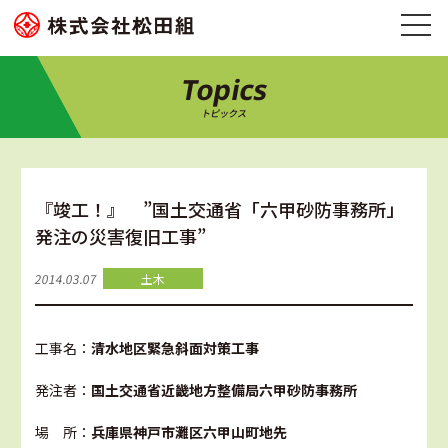
Topics
トピックス
『竣工！』 ”国土交通省「六甲砂防事務所」
発注の災害復旧工事”
2014.03.07
土木
工事名：
清水地区緊急斜面対策工事
発注者：
国土交通省近畿地方整備局六甲砂防事務所
場 所：
兵庫県神戸市灘区六甲山町地先